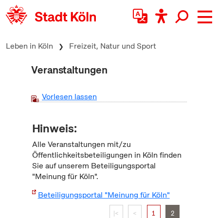
zum Inhalt springen
Leben in Köln
Freizeit, Natur und Sport
Veranstaltungen
Vorlesen lassen
Hinweis:
Alle Veranstaltungen mit/zu
Öffentlichkeitsbeteiligungen in Köln finden
Sie auf unserem Beteiligungsportal
"Meinung für Köln".
Beteiligungsportal "Meinung für Köln"
|<
<
1
2