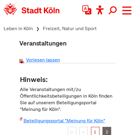
zum Inhalt springen
Leben in Köln
Freizeit, Natur und Sport
Veranstaltungen
Vorlesen lassen
Hinweis:
Alle Veranstaltungen mit/zu
Öffentlichkeitsbeteiligungen in Köln finden
Sie auf unserem Beteiligungsportal
"Meinung für Köln".
Beteiligungsportal "Meinung für Köln"
|<
<
1
2