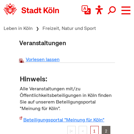
zum Inhalt springen
Leben in Köln
Freizeit, Natur und Sport
Veranstaltungen
Vorlesen lassen
Hinweis:
Alle Veranstaltungen mit/zu
Öffentlichkeitsbeteiligungen in Köln finden
Sie auf unserem Beteiligungsportal
"Meinung für Köln".
Beteiligungsportal "Meinung für Köln"
|<
<
1
2