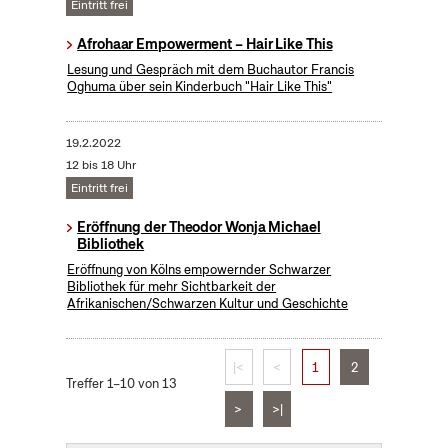
Eintritt frei
Afrohaar Empowerment – Hair Like This
Lesung und Gespräch mit dem Buchautor Francis
Oghuma über sein Kinderbuch "Hair Like This"
19.2.2022
12 bis 18 Uhr
Eintritt frei
Eröffnung der Theodor Wonja Michael
Bibliothek
Eröffnung von Kölns empowernder Schwarzer
Bibliothek für mehr Sichtbarkeit der
Afrikanischen/Schwarzen Kultur und Geschichte
|<
<
1
2
Treffer 1–10 von 13
>
>|