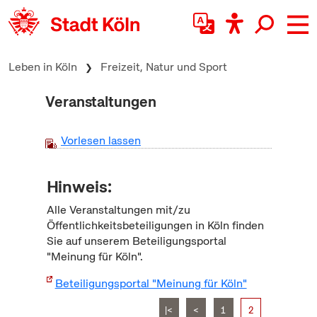
zum Inhalt springen
Leben in Köln
Freizeit, Natur und Sport
Veranstaltungen
Vorlesen lassen
Hinweis:
Alle Veranstaltungen mit/zu
Öffentlichkeitsbeteiligungen in Köln finden
Sie auf unserem Beteiligungsportal
"Meinung für Köln".
Beteiligungsportal "Meinung für Köln"
|<
<
1
2