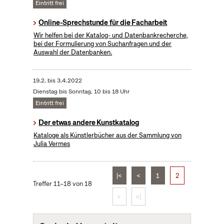
Eintritt frei
Online-Sprechstunde für die Facharbeit
Wir helfen bei der Katalog- und Datenbankrecherche,
bei der Formulierung von Suchanfragen und der
Auswahl der Datenbanken.
19.2.
bis
3.4.2022
Dienstag bis Sonntag, 10 bis 18 Uhr
Eintritt frei
Der etwas andere Kunstkatalog
Kataloge als Künstlerbücher aus der Sammlung von
Julia Vermes
|<
<
1
2
Treffer 11–18 von 18
>
>|