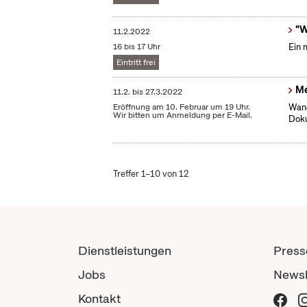
"W
11.2.2022
16 bis 17 Uhr
Ein 
Eintritt frei
Me
11.2.
bis
27.3.2022
Eröffnung am 10. Februar um 19 Uhr.
Wand
Wir bitten um Anmeldung per E-Mail.
Dok
Treffer 1–10 von 12
Dienstleistungen
Press
Jobs
Newsl
Kontakt