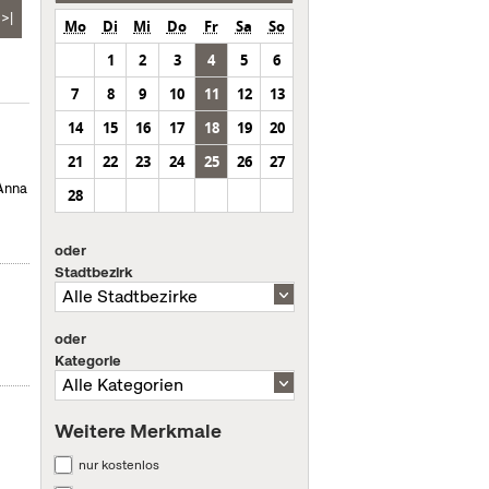
>|
Mo
Di
Mi
Do
Fr
Sa
So
1
2
3
4
5
6
7
8
9
10
11
12
13
14
15
16
17
18
19
20
21
22
23
24
25
26
27
 Anna
28
oder
Stadtbezirk
oder
Kategorie
Weitere Merkmale
nur kostenlos