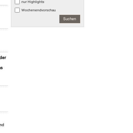
nur Highlights
Wochenendvorschau
Suchen
der
ns
und