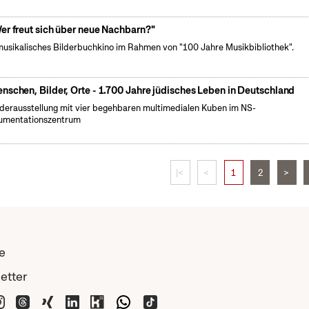
er freut sich über neue Nachbarn?"
musikalisches Bilderbuchkino im Rahmen von "100 Jahre Musikbibliothek".
nschen, Bilder, Orte - 1.700 Jahre jüdisches Leben in Deutschland
erausstellung mit vier begehbaren multimedialen Kuben im NS-
umentationszentrum
|<
<
1
2
>
e
etter