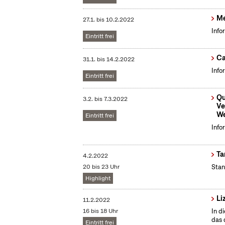
Me
27.1.
bis
10.2.2022
Info
Eintritt frei
Ca
31.1.
bis
14.2.2022
Info
Eintritt frei
Qu
3.2.
bis
7.3.2022
Ve
We
Eintritt frei
Info
Ta
4.2.2022
20 bis 23 Uhr
Sta
Highlight
Li
11.2.2022
16 bis 18 Uhr
In d
das 
Eintritt frei