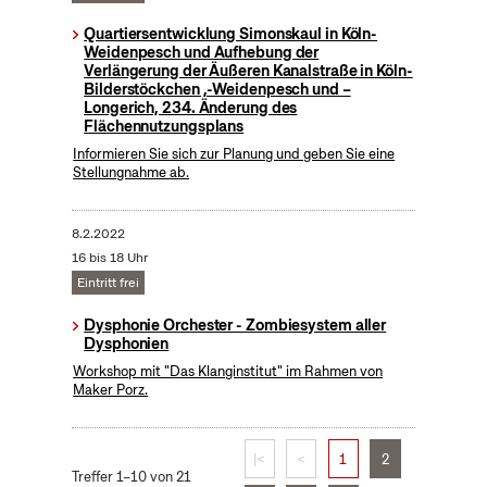
Quartiersentwicklung Simonskaul in Köln-
Weidenpesch und Aufhebung der
Verlängerung der Äußeren Kanalstraße in Köln-
Bilderstöckchen ,-Weidenpesch und –
Longerich, 234. Änderung des
Flächennutzungsplans
Informieren Sie sich zur Planung und geben Sie eine
Stellungnahme ab.
8.2.2022
16 bis 18 Uhr
Eintritt frei
Dysphonie Orchester - Zombiesystem aller
Dysphonien
Workshop mit "Das Klanginstitut" im Rahmen von
Maker Porz.
|<
<
1
2
Treffer 1–10 von 21