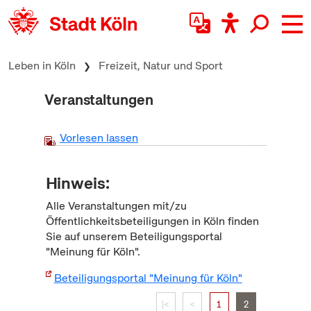
zum Inhalt springen
Leben in Köln
Freizeit, Natur und Sport
Veranstaltungen
Vorlesen lassen
Hinweis:
Alle Veranstaltungen mit/zu
Öffentlichkeitsbeteiligungen in Köln finden
Sie auf unserem Beteiligungsportal
"Meinung für Köln".
Beteiligungsportal "Meinung für Köln"
|<
<
1
2