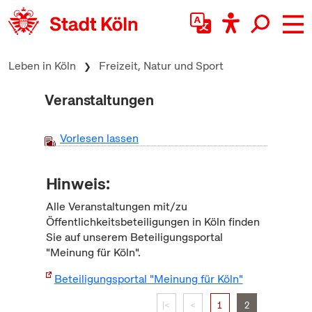
zum Inhalt springen
Leben in Köln
Freizeit, Natur und Sport
Veranstaltungen
Vorlesen lassen
Hinweis:
Alle Veranstaltungen mit/zu
Öffentlichkeitsbeteiligungen in Köln finden
Sie auf unserem Beteiligungsportal
"Meinung für Köln".
Beteiligungsportal "Meinung für Köln"
|<
<
1
2