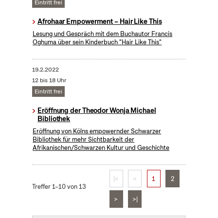
Eintritt frei
Afrohaar Empowerment – Hair Like This
Lesung und Gespräch mit dem Buchautor Francis
Oghuma über sein Kinderbuch "Hair Like This"
19.2.2022
12 bis 18 Uhr
Eintritt frei
Eröffnung der Theodor Wonja Michael
Bibliothek
Eröffnung von Kölns empowernder Schwarzer
Bibliothek für mehr Sichtbarkeit der
Afrikanischen/Schwarzen Kultur und Geschichte
|<
<
1
2
Treffer 1–10 von 13
>
>|