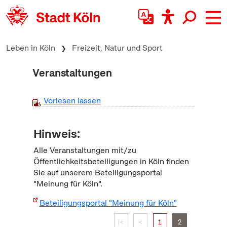
zum Inhalt springen
Leben in Köln
Freizeit, Natur und Sport
Veranstaltungen
Vorlesen lassen
Hinweis:
Alle Veranstaltungen mit/zu
Öffentlichkeitsbeteiligungen in Köln finden
Sie auf unserem Beteiligungsportal
"Meinung für Köln".
Beteiligungsportal "Meinung für Köln"
|<
<
1
2