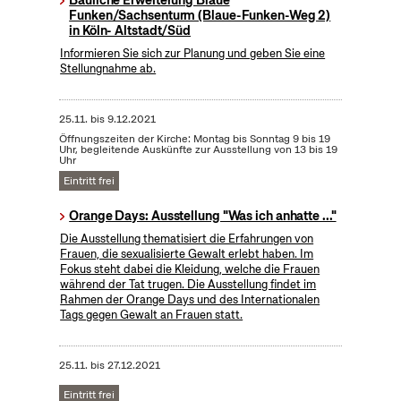
Bauliche Erweiterung Blaue
Funken/Sachsenturm (Blaue-Funken-Weg 2)
in Köln- Altstadt/Süd
Informieren Sie sich zur Planung und geben Sie eine
Stellungnahme ab.
25.11.
bis
9.12.2021
Öffnungszeiten der Kirche: Montag bis Sonntag 9 bis 19
Uhr, begleitende Auskünfte zur Ausstellung von 13 bis 19
Uhr
Eintritt frei
Orange Days: Ausstellung "Was ich anhatte ..."
Die Ausstellung thematisiert die Erfahrungen von
Frauen, die sexualisierte Gewalt erlebt haben. Im
Fokus steht dabei die Kleidung, welche die Frauen
während der Tat trugen. Die Ausstellung findet im
Rahmen der Orange Days und des Internationalen
Tags gegen Gewalt an Frauen statt.
25.11.
bis
27.12.2021
Eintritt frei