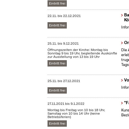
Eintritt frei
Ba
22.11.
bis
22.12.2021
Kö
Eintritt frei
Info
Or
25.11.
bis
9.12.2021
Öffnungszeiten der Kirche: Montag bis
Die 
Sonntag 9 bis 19 Uhr, begleitende Auskünfte
erle
zur Ausstellung von 13 bis 19 Uhr
trug
Eintritt frei
Tags
Vo
25.11.
bis
27.12.2021
Info
Eintritt frei
"F
27.11.2021
bis
9.1.2022
Montag bis Freitag von 10 bis 18 Uhr,
Kuns
Samstag von 10 bis 14 Uhr (keine
Bezi
Betriebsferien)
Eintritt frei