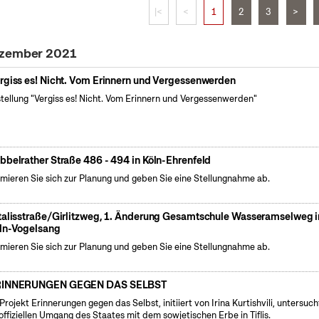
|<
<
1
2
3
>
ezember 2021
rgiss es! Nicht. Vom Erinnern und Vergessenwerden
tellung "Vergiss es! Nicht. Vom Erinnern und Vergessenwerden"
bbelrather Straße 486 - 494 in Köln-Ehrenfeld
rmieren Sie sich zur Planung und geben Sie eine Stellungnahme ab.
talisstraße/Girlitzweg, 1. Änderung Gesamtschule Wasseramselweg i
ln-Vogelsang
rmieren Sie sich zur Planung und geben Sie eine Stellungnahme ab.
RINNERUNGEN GEGEN DAS SELBST
Projekt Erinnerungen gegen das Selbst, initiiert von Irina Kurtishvili, untersuch
offiziellen Umgang des Staates mit dem sowjetischen Erbe in Tiflis.