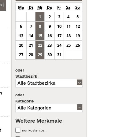
>|
Mo
Di
Mi
Do
Fr
Sa
So
1
2
3
4
5
6
7
8
9
10
11
12
13
14
15
16
17
18
19
20
21
22
23
24
25
26
27
28
29
30
31
oder
Stadtbezirk
n
oder
Kategorie
Weitere Merkmale
t
nur kostenlos