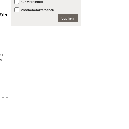
nur Highlights
Wochenendvorschau
) in
Suchen
at
en