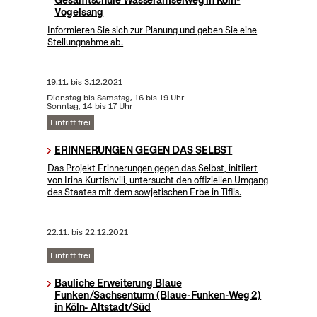
Gesamtschule Wasseramselweg in Köln-
Vogelsang
Informieren Sie sich zur Planung und geben Sie eine
Stellungnahme ab.
19.11.
bis
3.12.2021
Dienstag bis Samstag, 16 bis 19 Uhr
Sonntag, 14 bis 17 Uhr
Eintritt frei
ERINNERUNGEN GEGEN DAS SELBST
Das Projekt Erinnerungen gegen das Selbst, initiiert
von Irina Kurtishvili, untersucht den offiziellen Umgang
des Staates mit dem sowjetischen Erbe in Tiflis.
22.11.
bis
22.12.2021
Eintritt frei
Bauliche Erweiterung Blaue
Funken/Sachsenturm (Blaue-Funken-Weg 2)
in Köln- Altstadt/Süd