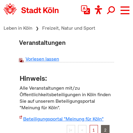
zum Inhalt springen
Leben in Köln
Freizeit, Natur und Sport
Veranstaltungen
Vorlesen lassen
Hinweis:
Alle Veranstaltungen mit/zu
Öffentlichkeitsbeteiligungen in Köln finden
Sie auf unserem Beteiligungsportal
"Meinung für Köln".
Beteiligungsportal "Meinung für Köln"
|<
<
1
2