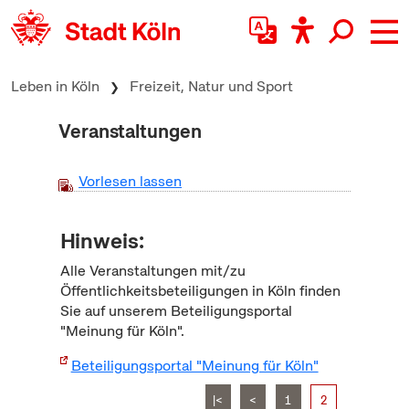
zum Inhalt springen
Leben in Köln
Freizeit, Natur und Sport
Veranstaltungen
Vorlesen lassen
Hinweis:
Alle Veranstaltungen mit/zu
Öffentlichkeitsbeteiligungen in Köln finden
Sie auf unserem Beteiligungsportal
"Meinung für Köln".
Beteiligungsportal "Meinung für Köln"
|<
<
1
2