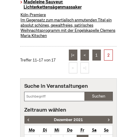
Madeleine Sauveur:
Lichterkettensägenmassaker
Köln-Premiere
Im Gegensatz zum martialisch anmutenden Titel ein
absolut schönes, gewaltfreies, satirisches
Weihnachtsprogramm mit der Engelskapelle Clemens
Maria Kitschen
|<
<
1
2
Treffer 11–17 von 17
>
>|
Suche in Veranstaltungen
Suchen
Zeitraum wählen
Dezember 2021
Mo
Di
Mi
Do
Fr
Sa
So