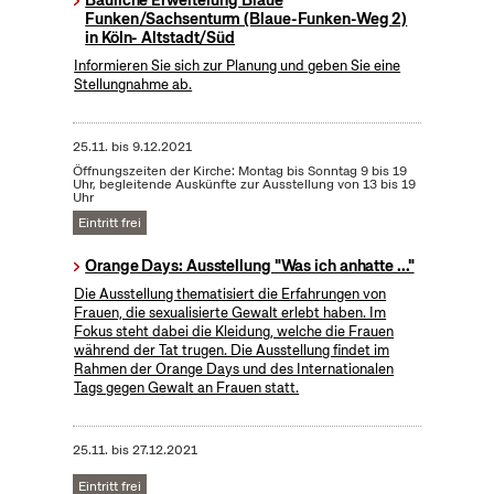
Bauliche Erweiterung Blaue
Funken/Sachsenturm (Blaue-Funken-Weg 2)
in Köln- Altstadt/Süd
Informieren Sie sich zur Planung und geben Sie eine
Stellungnahme ab.
25.11.
bis
9.12.2021
Öffnungszeiten der Kirche: Montag bis Sonntag 9 bis 19
Uhr, begleitende Auskünfte zur Ausstellung von 13 bis 19
Uhr
Eintritt frei
Orange Days: Ausstellung "Was ich anhatte ..."
Die Ausstellung thematisiert die Erfahrungen von
Frauen, die sexualisierte Gewalt erlebt haben. Im
Fokus steht dabei die Kleidung, welche die Frauen
während der Tat trugen. Die Ausstellung findet im
Rahmen der Orange Days und des Internationalen
Tags gegen Gewalt an Frauen statt.
25.11.
bis
27.12.2021
Eintritt frei