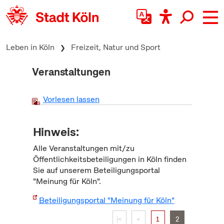
zum Inhalt springen
Leben in Köln
Freizeit, Natur und Sport
Veranstaltungen
Vorlesen lassen
Hinweis:
Alle Veranstaltungen mit/zu
Öffentlichkeitsbeteiligungen in Köln finden
Sie auf unserem Beteiligungsportal
"Meinung für Köln".
Beteiligungsportal "Meinung für Köln"
|<
<
1
2