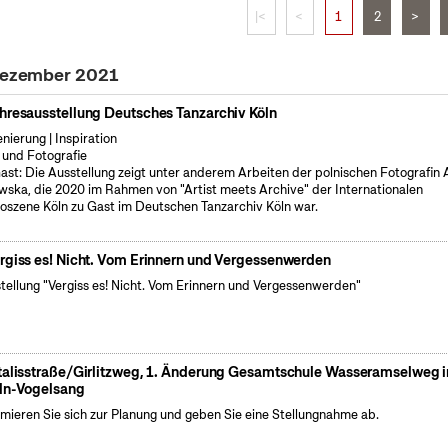
|<
<
1
2
>
 Dezember 2021
hresausstellung Deutsches Tanzarchiv Köln
enierung | Inspiration
 und Fotografie
ast: Die Ausstellung zeigt unter anderem Arbeiten der polnischen Fotografin
wska, die 2020 im Rahmen von "Artist meets Archive" der Internationalen
oszene Köln zu Gast im Deutschen Tanzarchiv Köln war.
rgiss es! Nicht. Vom Erinnern und Vergessenwerden
tellung "Vergiss es! Nicht. Vom Erinnern und Vergessenwerden"
talisstraße/Girlitzweg, 1. Änderung Gesamtschule Wasseramselweg i
ln-Vogelsang
rmieren Sie sich zur Planung und geben Sie eine Stellungnahme ab.