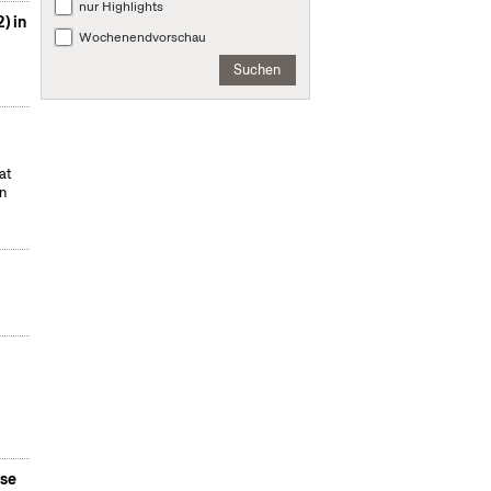
nur Highlights
) in
Wochenendvorschau
Suchen
at
en
ase