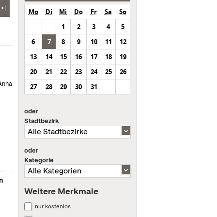
>|
Mo
Di
Mi
Do
Fr
Sa
So
1
2
3
4
5
6
7
8
9
10
11
12
13
14
15
16
17
18
19
20
21
22
23
24
25
26
 Anna
27
28
29
30
31
oder
Stadtbezirk
oder
Kategorie
n
Weitere Merkmale
nur kostenlos