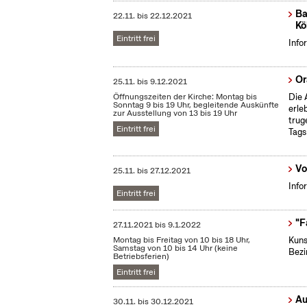
Ba
22.11.
bis
22.12.2021
Kö
Eintritt frei
Info
Or
25.11.
bis
9.12.2021
Öffnungszeiten der Kirche: Montag bis
Die 
Sonntag 9 bis 19 Uhr, begleitende Auskünfte
erle
zur Ausstellung von 13 bis 19 Uhr
trug
Eintritt frei
Tags
Vo
25.11.
bis
27.12.2021
Info
Eintritt frei
"F
27.11.2021
bis
9.1.2022
Montag bis Freitag von 10 bis 18 Uhr,
Kuns
Samstag von 10 bis 14 Uhr (keine
Bezi
Betriebsferien)
Eintritt frei
Au
30.11.
bis
30.12.2021