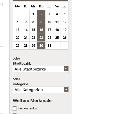
>|
Mo
Di
Mi
Do
Fr
Sa
So
1
2
3
4
5
6
7
8
9
10
11
12
13
14
15
16
17
18
19
20
21
22
23
24
25
26
27
28
29
30
31
oder
Stadtbezirk
oder
Kategorie
Weitere Merkmale
nur kostenlos