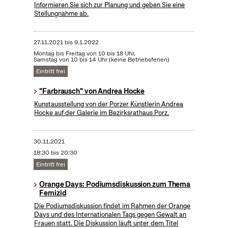
Informieren Sie sich zur Planung und geben Sie eine
Stellungnahme ab.
27.11.2021
bis
9.1.2022
Montag bis Freitag von 10 bis 18 Uhr,
Samstag von 10 bis 14 Uhr (keine Betriebsferien)
Eintritt frei
"Farbrausch" von Andrea Hocke
Kunstausstellung von der Porzer Künstlerin Andrea
Hocke auf der Galerie im Bezirksrathaus Porz.
30.11.2021
18:30 bis 20:30
Eintritt frei
Orange Days: Podiumsdiskussion zum Thema
Femizid
Die Podiumsdiskussion findet im Rahmen der Orange
Days und des Internationalen Tags gegen Gewalt an
Frauen statt. Die Diskussion läuft unter dem Titel