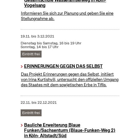
Gesamtschule Wasseramselweg in Köln-
Vogelsang
Informieren Sie sich zur Planung und geben Sie eine
Stellungnahme ab.
19.11.
bis
3.12.2021
Dienstag bis Samstag, 16 bis 19 Uhr
Sonntag, 14 bis 17 Uhr
Eintritt frei
ERINNERUNGEN GEGEN DAS SELBST
Das Projekt Erinnerungen gegen das Selbst, initiiert
von Irina Kurtishvili, untersucht den offiziellen Umgang
des Staates mit dem sowjetischen Erbe in Tiflis.
22.11.
bis
22.12.2021
Eintritt frei
Bauliche Erweiterung Blaue
Funken/Sachsenturm (Blaue-Funken-Weg 2)
in Köln- Altstadt/Süd