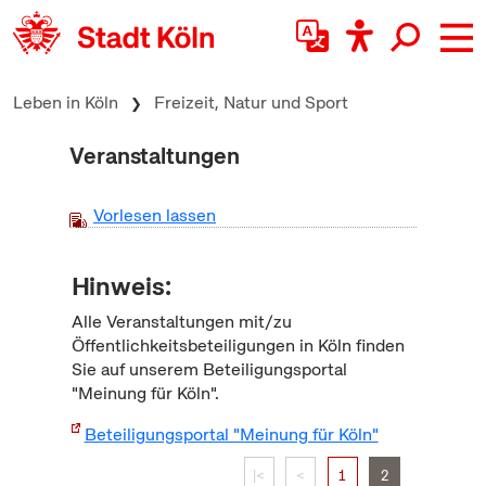
zum Inhalt springen
Leben in Köln
Freizeit, Natur und Sport
Veranstaltungen
Vorlesen lassen
Hinweis:
Alle Veranstaltungen mit/zu
Öffentlichkeitsbeteiligungen in Köln finden
Sie auf unserem Beteiligungsportal
"Meinung für Köln".
Beteiligungsportal "Meinung für Köln"
|<
<
1
2