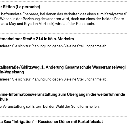
r Sittich (La perruche)
 befreundete Ehepaare, bei denen das Verhalten des einen zum Katalysator f
 Wende in der Beziehung des anderen wird, doch nur eines der beiden Paare
haela May und Krystian Martinek) wird auf der Bühne sein.
tmerheimer Straße 214 in Köln-Merheim
rmieren Sie sich zur Planung und geben Sie eine Stellungnahme ab.
talisstraße/Girlitzweg, 1. Änderung Gesamtschule Wasseramselweg i
ln-Vogelsang
rmieren Sie sich zur Planung und geben Sie eine Stellungnahme ab.
line-Informationsveranstaltung zum Übergang in die weiterführende
hule
e Veranstaltung soll Eltern bei der Wahl der Schulform helfen.
za Kos: "Intrigation" – Russischer Döner mit Kartoffelsalat