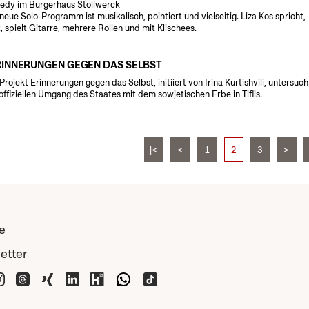
dy im Bürgerhaus Stollwerck
neue Solo-Programm ist musikalisch, pointiert und vielseitig. Liza Kos spricht,
t, spielt Gitarre, mehrere Rollen und mit Klischees.
RINNERUNGEN GEGEN DAS SELBST
Projekt Erinnerungen gegen das Selbst, initiiert von Irina Kurtishvili, untersuch
offiziellen Umgang des Staates mit dem sowjetischen Erbe in Tiflis.
|<
<
1
2
3
>
e
etter