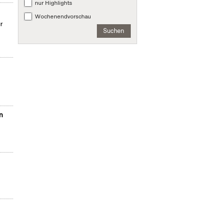
nur Highlights
Wochenendvorschau
ür
Suchen
n