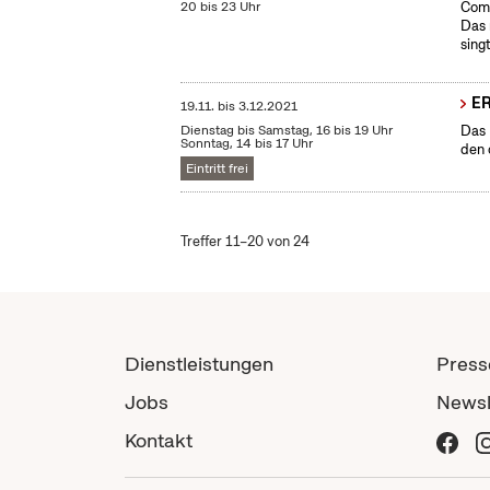
20 bis 23 Uhr
Come
Das 
sing
E
19.11.
bis
3.12.2021
Dienstag bis Samstag, 16 bis 19 Uhr
Das 
Sonntag, 14 bis 17 Uhr
den 
Eintritt frei
Treffer 11–20 von 24
Dienstleistungen
Press
Jobs
Newsl
Kontakt