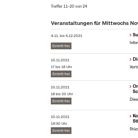
Treffer 11–20 von 24
Veranstaltungen für Mittwochs N
Su
4.11.
bis
6.12.2021
Info
Eintritt frei
Di
10.11.2021
17 bis 18 Uhr
Vort
Eintritt frei
On
10.11.2021
Sc
18 bis 20 Uhr
Dies
Eintritt frei
Ko
10.11.2021
St
19:30 Uhr
Stüc
Eintritt frei