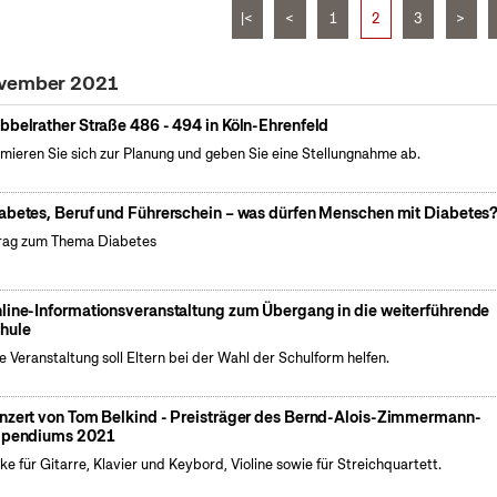
|<
<
1
2
3
>
ovember 2021
bbelrather Straße 486 - 494 in Köln-Ehrenfeld
rmieren Sie sich zur Planung und geben Sie eine Stellungnahme ab.
abetes, Beruf und Führerschein – was dürfen Menschen mit Diabetes
rag zum Thema Diabetes
line-Informationsveranstaltung zum Übergang in die weiterführende
hule
e Veranstaltung soll Eltern bei der Wahl der Schulform helfen.
nzert von Tom Belkind - Preisträger des Bernd-Alois-Zimmermann-
ipendiums 2021
ke für Gitarre, Klavier und Keybord, Violine sowie für Streichquartett.