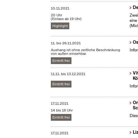
De
10.11.2021
20 Uhr
Zwei
(Einlass ab 19 Uhr)
eine
(Mic
Highlight
Os
11.
bis
26.11.2021
Aushang ist ohne zeitliche Beschränkung
Info
von außen einsehbar.
Eintritt frei
Vi
11.11.
bis
13.12.2021
Kö
Eintritt frei
Info
On
17.11.2021
Sc
14 bis 16 Uhr
Dies
Eintritt frei
Li
17.11.2021