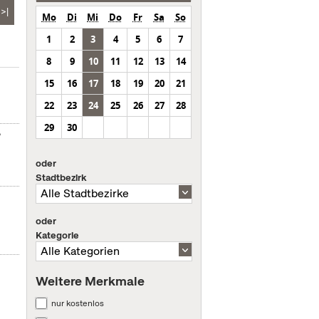
>|
Mo
Di
Mi
Do
Fr
Sa
So
1
2
3
4
5
6
7
8
9
10
11
12
13
14
15
16
17
18
19
20
21
22
23
24
25
26
27
28
29
30
?
oder
Stadtbezirk
oder
Kategorie
Weitere Merkmale
nur kostenlos