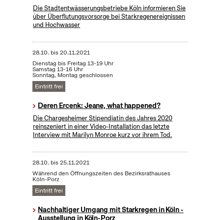
Die Stadtentwässerungsbetriebe Köln informieren Sie
über Überflutungsvorsorge bei Starkregenereignissen
und Hochwasser
28.10.
bis
20.11.2021
Dienstag bis Freitag 13-19 Uhr
Samstag 13-16 Uhr
Sonntag, Montag geschlossen
Eintritt frei
Deren Ercenk: Jeane, what happened?
Die Chargesheimer Stipendiatin des Jahres 2020
reinszeniert in einer Video-Installation das letzte
Interview mit Marilyn Monroe kurz vor ihrem Tod.
28.10.
bis
25.11.2021
Während den Öffnungszeiten des Bezirksrathauses
Köln-Porz
Eintritt frei
Nachhaltiger Umgang mit Starkregen in Köln -
Ausstellung in Köln-Porz