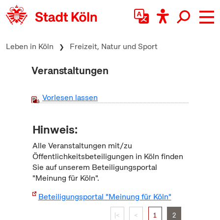
zum Inhalt springen
Leben in Köln
Freizeit, Natur und Sport
Veranstaltungen
Vorlesen lassen
Hinweis:
Alle Veranstaltungen mit/zu
Öffentlichkeitsbeteiligungen in Köln finden
Sie auf unserem Beteiligungsportal
"Meinung für Köln".
Beteiligungsportal "Meinung für Köln"
|<
<
1
2