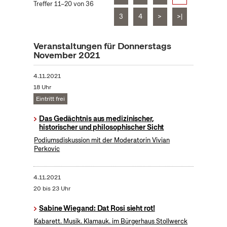
Treffer 11–20 von 36
3
4
>
>|
Veranstaltungen für Donnerstags
November 2021
4.11.2021
18 Uhr
Eintritt frei
Das Gedächtnis aus medizinischer,
historischer und philosophischer Sicht
Podiumsdiskussion mit der Moderatorin Vivian
Perkovic
4.11.2021
20 bis 23 Uhr
Sabine Wiegand: Dat Rosi sieht rot!
Kabarett. Musik. Klamauk. im Bürgerhaus Stollwerck