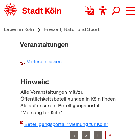
zum Inhalt springen
Leben in Köln
Freizeit, Natur und Sport
Veranstaltungen
Vorlesen lassen
Hinweis:
Alle Veranstaltungen mit/zu
Öffentlichkeitsbeteiligungen in Köln finden
Sie auf unserem Beteiligungsportal
"Meinung für Köln".
Beteiligungsportal "Meinung für Köln"
|<
<
1
2