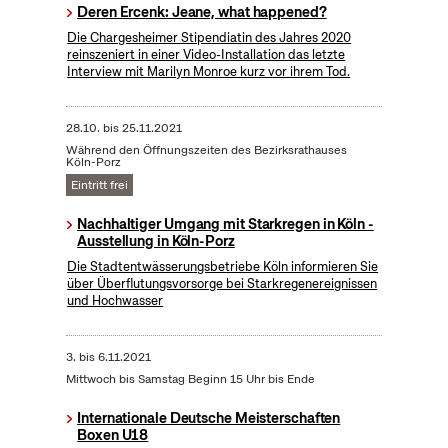
Deren Ercenk: Jeane, what happened?
Die Chargesheimer Stipendiatin des Jahres 2020
reinszeniert in einer Video-Installation das letzte
Interview mit Marilyn Monroe kurz vor ihrem Tod.
28.10.
bis
25.11.2021
Während den Öffnungszeiten des Bezirksrathauses
Köln-Porz
Eintritt frei
Nachhaltiger Umgang mit Starkregen in Köln -
Ausstellung in Köln-Porz
Die Stadtentwässerungsbetriebe Köln informieren Sie
über Überflutungsvorsorge bei Starkregenereignissen
und Hochwasser
3.
bis
6.11.2021
Mittwoch bis Samstag Beginn 15 Uhr bis Ende
Internationale Deutsche Meisterschaften
Boxen U18