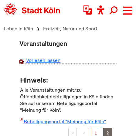
zum Inhalt springen
Leben in Köln
Freizeit, Natur und Sport
Veranstaltungen
Vorlesen lassen
Hinweis:
Alle Veranstaltungen mit/zu
Öffentlichkeitsbeteiligungen in Köln finden
Sie auf unserem Beteiligungsportal
"Meinung für Köln".
Beteiligungsportal "Meinung für Köln"
|<
<
1
2