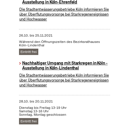
Ausstellung in Köln-Ehrenfeld
Die Stadtentwässerungsbetriebe Köln informieren Sie
über Überflutungsvorsorge bei Starkregenereignissen
und Hochwasser
26.10.
bis
25.11.2021
Während den Öffnungszeiten des Bezirksrathauses
Köln-Lindenthal
Eintritt frei
Nachhaltiger Umgang mit Starkregen in Köln -
Ausstellung in Köln-Lindenthal
Die Stadtentwässerungsbetriebe Köln informieren Sie
über Überflutungsvorsorge bei Starkregenereignissen
und Hochwasser
28.10.
bis
20.11.2021
Dienstag bis Freitag 13-19 Uhr
Samstag 13-16 Uhr
Sonntag, Montag geschlossen
Eintritt frei