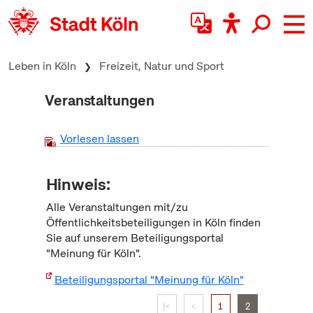
zum Inhalt springen
Leben in Köln
Freizeit, Natur und Sport
Veranstaltungen
Vorlesen lassen
Hinweis:
Alle Veranstaltungen mit/zu
Öffentlichkeitsbeteiligungen in Köln finden
Sie auf unserem Beteiligungsportal
"Meinung für Köln".
Beteiligungsportal "Meinung für Köln"
|<
<
1
2