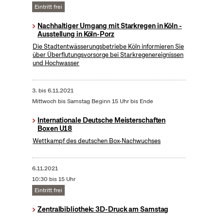
Eintritt frei
Nachhaltiger Umgang mit Starkregen in Köln -
Ausstellung in Köln-Porz
Die Stadtentwässerungsbetriebe Köln informieren Sie
über Überflutungsvorsorge bei Starkregenereignissen
und Hochwasser
3.
bis
6.11.2021
Mittwoch bis Samstag Beginn 15 Uhr bis Ende
Internationale Deutsche Meisterschaften
Boxen U18
Wettkampf des deutschen Box-Nachwuchses
6.11.2021
10:30 bis 15 Uhr
Eintritt frei
Zentralbibliothek: 3D-Druck am Samstag