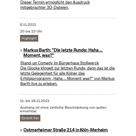
Dieser Termin ermöglicht den Ausdruck
mitgebrachter 3D-Dateien.
6.11.2021
20 bis 23 Uhr
Highlight
Markus Barth: "Die letzte Runde: Haha …
Moment, was?"
Stand-up Comedy im Bürgerhaus Stollwerck
Die Glocke klingelt zur letzten Runde, denn das ist die
letzte Gelegenheit für alle Kölner das
Erfolgsprogramm „Haha … Moment was?“ von Markus
Barth live zu erleben.
11.
bis
26.11.2021
Aushang ist ohne zeitliche Beschränkung von außen
einsehbar.
Eintritt frei
Ostmerheimer Straße 214 in Köln-Merheim