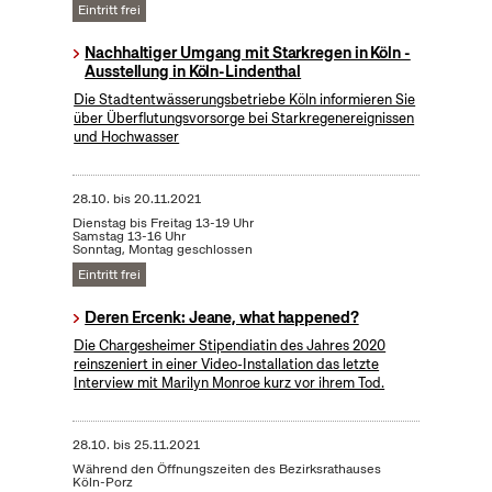
Eintritt frei
Nachhaltiger Umgang mit Starkregen in Köln -
Ausstellung in Köln-Lindenthal
Die Stadtentwässerungsbetriebe Köln informieren Sie
über Überflutungsvorsorge bei Starkregenereignissen
und Hochwasser
28.10.
bis
20.11.2021
Dienstag bis Freitag 13-19 Uhr
Samstag 13-16 Uhr
Sonntag, Montag geschlossen
Eintritt frei
Deren Ercenk: Jeane, what happened?
Die Chargesheimer Stipendiatin des Jahres 2020
reinszeniert in einer Video-Installation das letzte
Interview mit Marilyn Monroe kurz vor ihrem Tod.
28.10.
bis
25.11.2021
Während den Öffnungszeiten des Bezirksrathauses
Köln-Porz