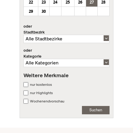
22
23
24
25
26
27
28
29
30
oder
Stadtbezirk
oder
Kategorie
Weitere Merkmale
nur kostenlos
nur Highlights
Wochenendvorschau
Suchen