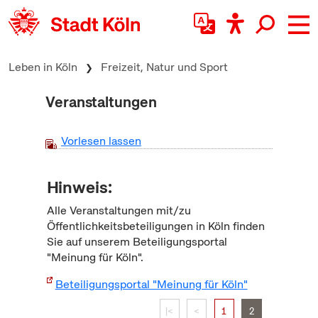
zum Inhalt springen
Leben in Köln
Freizeit, Natur und Sport
Veranstaltungen
Vorlesen lassen
Hinweis:
Alle Veranstaltungen mit/zu
Öffentlichkeitsbeteiligungen in Köln finden
Sie auf unserem Beteiligungsportal
"Meinung für Köln".
Beteiligungsportal "Meinung für Köln"
|<
<
1
2