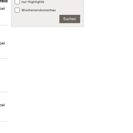
feld
nur Highlights
bei
Wochenendvorschau
Suchen
bei
bei