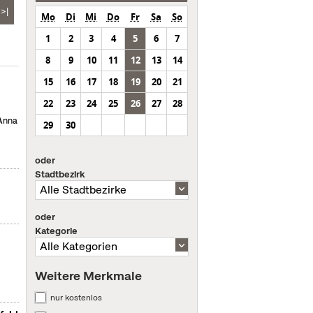
>|
Mo
Di
Mi
Do
Fr
Sa
So
1
2
3
4
5
6
7
8
9
10
11
12
13
14
15
16
17
18
19
20
21
22
23
24
25
26
27
28
 Anna
29
30
oder
Stadtbezirk
oder
Kategorie
Weitere Merkmale
nur kostenlos