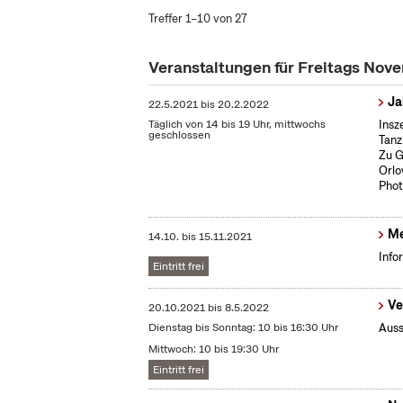
Treffer 1–10 von 27
Veranstaltungen für Freitags Nov
Ja
22.5.2021
bis
20.2.2022
Täglich von 14 bis 19 Uhr, mittwochs
Insz
geschlossen
Tanz
Zu G
Orlo
Phot
Me
14.10.
bis
15.11.2021
Info
Eintritt frei
Ve
20.10.2021
bis
8.5.2022
Dienstag bis Sonntag: 10 bis 16:30 Uhr
Auss
Mittwoch: 10 bis 19:30 Uhr
Eintritt frei