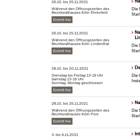
Na
26.10.
bis
25.11.2021
Während den Öffnungszeiten des
Die 
Bezirksrathauses Köln-Ehrenfeld
Star
Eintritt frei
Na
26.10.
bis
25.11.2021
Li
Während den Öffnungszeiten des
Bezirksrathauses Köln-Lindenthal
Die 
Star
Eintritt frei
De
28.10.
bis
20.11.2021
Dienstag bis Freitag 13-19 Uhr
Die 
Samstag 13-16 Uhr
Inst
Sonntag, Montag geschlossen
Eintritt frei
Na
28.10.
bis
25.11.2021
Während den Öffnungszeiten des
Die 
Bezirksrathauses Köln-Porz
Star
Eintritt frei
In
3.
bis
6.11.2021