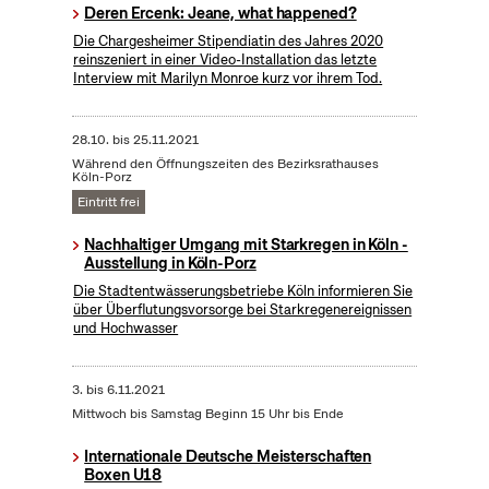
Deren Ercenk: Jeane, what happened?
Die Chargesheimer Stipendiatin des Jahres 2020
reinszeniert in einer Video-Installation das letzte
Interview mit Marilyn Monroe kurz vor ihrem Tod.
28.10.
bis
25.11.2021
Während den Öffnungszeiten des Bezirksrathauses
Köln-Porz
Eintritt frei
Nachhaltiger Umgang mit Starkregen in Köln -
Ausstellung in Köln-Porz
Die Stadtentwässerungsbetriebe Köln informieren Sie
über Überflutungsvorsorge bei Starkregenereignissen
und Hochwasser
3.
bis
6.11.2021
Mittwoch bis Samstag Beginn 15 Uhr bis Ende
Internationale Deutsche Meisterschaften
Boxen U18