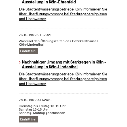
Ausstellung in Köln-Ehrenfeld
Die Stadtentwässerungsbetriebe Köln informieren Sie
über Überflutungsvorsorge bei Starkregenereignissen
und Hochwasser
26.10.
bis
25.11.2021
Während den Öffnungszeiten des Bezirksrathauses
Köln-Lindenthal
Eintritt frei
Nachhaltiger Umgang mit Starkregen in Köln -
Ausstellung in Köln-Lindenthal
Die Stadtentwässerungsbetriebe Köln informieren Sie
über Überflutungsvorsorge bei Starkregenereignissen
und Hochwasser
28.10.
bis
20.11.2021
Dienstag bis Freitag 13-19 Uhr
Samstag 13-16 Uhr
Sonntag, Montag geschlossen
Eintritt frei