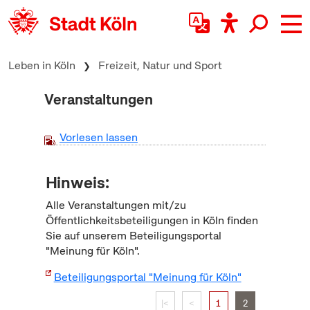
zum Inhalt springen
Leben in Köln
Freizeit, Natur und Sport
Veranstaltungen
Vorlesen lassen
Hinweis:
Alle Veranstaltungen mit/zu
Öffentlichkeitsbeteiligungen in Köln finden
Sie auf unserem Beteiligungsportal
"Meinung für Köln".
Beteiligungsportal "Meinung für Köln"
|<
<
1
2