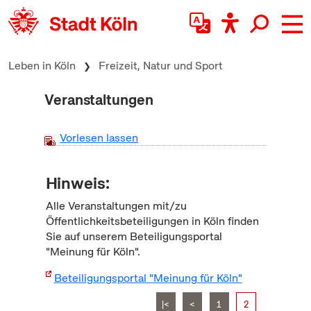
zum Inhalt springen
Leben in Köln
Freizeit, Natur und Sport
Veranstaltungen
Vorlesen lassen
Hinweis:
Alle Veranstaltungen mit/zu
Öffentlichkeitsbeteiligungen in Köln finden
Sie auf unserem Beteiligungsportal
"Meinung für Köln".
Beteiligungsportal "Meinung für Köln"
|<
<
1
2