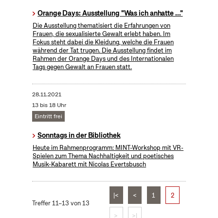
Orange Days: Ausstellung "Was ich anhatte ..."
Die Ausstellung thematisiert die Erfahrungen von
Frauen, die sexualisierte Gewalt erlebt haben. Im
Fokus steht dabei die Kleidung, welche die Frauen
während der Tat trugen. Die Ausstellung findet im
Rahmen der Orange Days und des Internationalen
Tags gegen Gewalt an Frauen statt.
28.11.2021
13 bis 18 Uhr
Eintritt frei
Sonntags in der Bibliothek
Heute im Rahmenprogramm: MINT-Workshop mit VR-
Spielen zum Thema Nachhaltigkeit und poetisches
Musik-Kabarett mit Nicolas Evertsbusch
|<
<
1
2
Treffer 11–13 von 13
>
>|