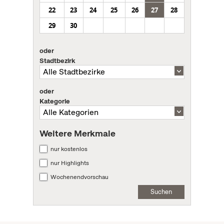
22
23
24
25
26
27
28
29
30
oder
Stadtbezirk
oder
Kategorie
Weitere Merkmale
nur kostenlos
nur Highlights
Wochenendvorschau
Suchen