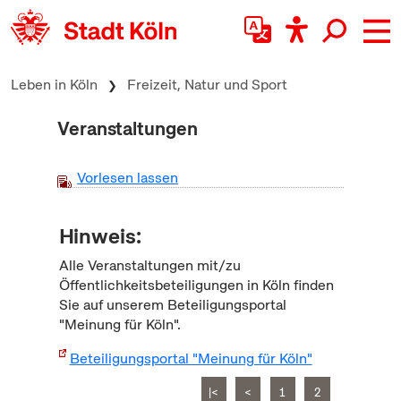
zum Inhalt springen
Leben in Köln
Freizeit, Natur und Sport
Veranstaltungen
Vorlesen lassen
Hinweis:
Alle Veranstaltungen mit/zu
Öffentlichkeitsbeteiligungen in Köln finden
Sie auf unserem Beteiligungsportal
"Meinung für Köln".
Beteiligungsportal "Meinung für Köln"
|<
<
1
2