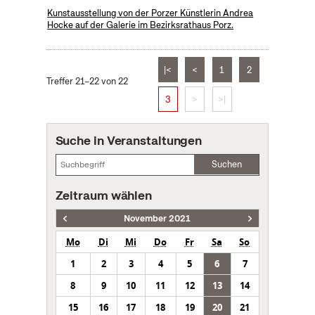
Kunstausstellung von der Porzer Künstlerin Andrea
Hocke auf der Galerie im Bezirksrathaus Porz.
|<
<
1
2
Treffer 21–22 von 22
3
>
>|
Suche in Veranstaltungen
Suchen
Zeitraum wählen
November 2021
Mo
Di
Mi
Do
Fr
Sa
So
1
2
3
4
5
6
7
8
9
10
11
12
13
14
15
16
17
18
19
20
21