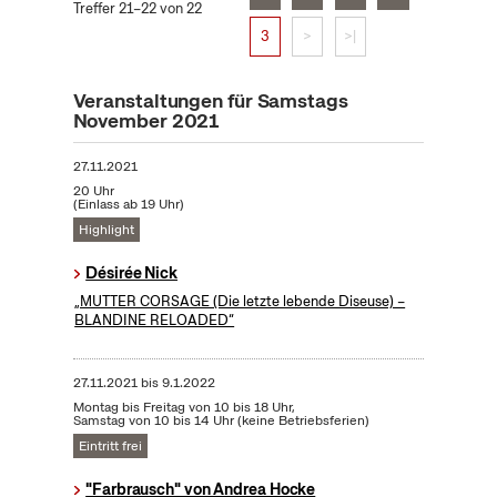
Treffer 21–22 von 22
3
>
>|
Veranstaltungen für Samstags
November 2021
27.11.2021
20 Uhr
(Einlass ab 19 Uhr)
Highlight
Désirée Nick
„MUTTER CORSAGE (Die letzte lebende Diseuse) –
BLANDINE RELOADED“
27.11.2021
bis
9.1.2022
Montag bis Freitag von 10 bis 18 Uhr,
Samstag von 10 bis 14 Uhr (keine Betriebsferien)
Eintritt frei
"Farbrausch" von Andrea Hocke