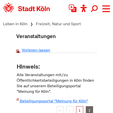
zum Inhalt springen
Leben in Köln
Freizeit, Natur und Sport
Veranstaltungen
Vorlesen lassen
Hinweis:
Alle Veranstaltungen mit/zu
Öffentlichkeitsbeteiligungen in Köln finden
Sie auf unserem Beteiligungsportal
"Meinung für Köln".
Beteiligungsportal "Meinung für Köln"
|<
<
1
2