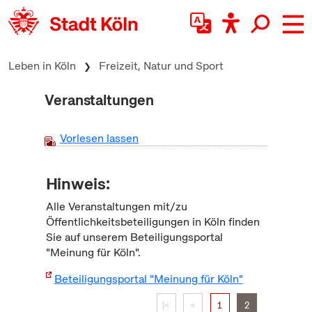
zum Inhalt springen
Leben in Köln
Freizeit, Natur und Sport
Veranstaltungen
Vorlesen lassen
Hinweis:
Alle Veranstaltungen mit/zu
Öffentlichkeitsbeteiligungen in Köln finden
Sie auf unserem Beteiligungsportal
"Meinung für Köln".
Beteiligungsportal "Meinung für Köln"
|<
<
1
2