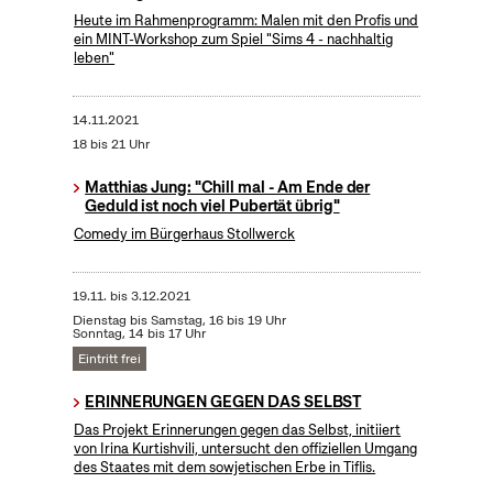
Heute im Rahmenprogramm: Malen mit den Profis und
ein MINT-Workshop zum Spiel "Sims 4 - nachhaltig
leben"
14.11.2021
18 bis 21 Uhr
Matthias Jung: "Chill mal - Am Ende der
Geduld ist noch viel Pubertät übrig"
Comedy im Bürgerhaus Stollwerck
19.11.
bis
3.12.2021
Dienstag bis Samstag, 16 bis 19 Uhr
Sonntag, 14 bis 17 Uhr
Eintritt frei
ERINNERUNGEN GEGEN DAS SELBST
Das Projekt Erinnerungen gegen das Selbst, initiiert
von Irina Kurtishvili, untersucht den offiziellen Umgang
des Staates mit dem sowjetischen Erbe in Tiflis.