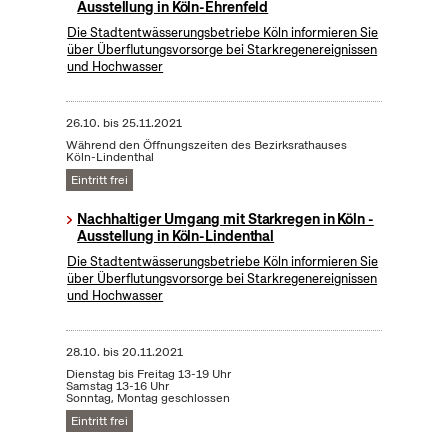
Ausstellung in Köln-Ehrenfeld
Die Stadtentwässerungsbetriebe Köln informieren Sie
über Überflutungsvorsorge bei Starkregenereignissen
und Hochwasser
26.10.
bis
25.11.2021
Während den Öffnungszeiten des Bezirksrathauses
Köln-Lindenthal
Eintritt frei
Nachhaltiger Umgang mit Starkregen in Köln -
Ausstellung in Köln-Lindenthal
Die Stadtentwässerungsbetriebe Köln informieren Sie
über Überflutungsvorsorge bei Starkregenereignissen
und Hochwasser
28.10.
bis
20.11.2021
Dienstag bis Freitag 13-19 Uhr
Samstag 13-16 Uhr
Sonntag, Montag geschlossen
Eintritt frei