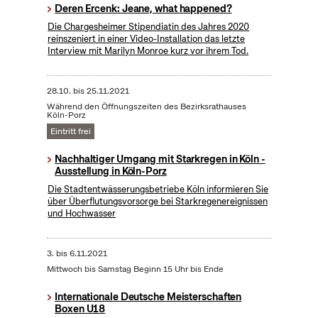
Deren Ercenk: Jeane, what happened?
Die Chargesheimer Stipendiatin des Jahres 2020
reinszeniert in einer Video-Installation das letzte
Interview mit Marilyn Monroe kurz vor ihrem Tod.
28.10.
bis
25.11.2021
Während den Öffnungszeiten des Bezirksrathauses
Köln-Porz
Eintritt frei
Nachhaltiger Umgang mit Starkregen in Köln -
Ausstellung in Köln-Porz
Die Stadtentwässerungsbetriebe Köln informieren Sie
über Überflutungsvorsorge bei Starkregenereignissen
und Hochwasser
3.
bis
6.11.2021
Mittwoch bis Samstag Beginn 15 Uhr bis Ende
Internationale Deutsche Meisterschaften
Boxen U18