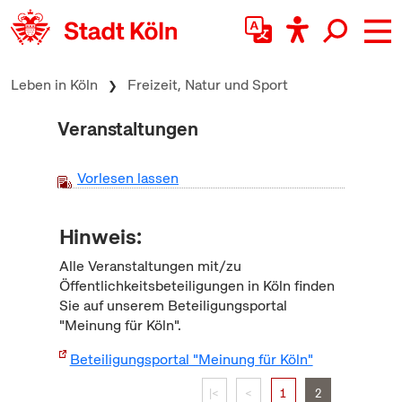
zum Inhalt springen
Leben in Köln
Freizeit, Natur und Sport
Veranstaltungen
Vorlesen lassen
Hinweis:
Alle Veranstaltungen mit/zu
Öffentlichkeitsbeteiligungen in Köln finden
Sie auf unserem Beteiligungsportal
"Meinung für Köln".
Beteiligungsportal "Meinung für Köln"
|<
<
1
2