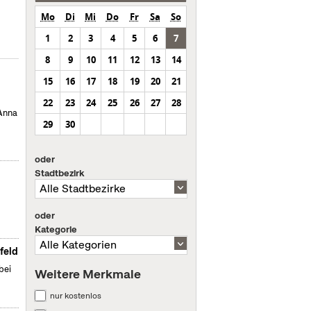
Mo
Di
Mi
Do
Fr
Sa
So
1
2
3
4
5
6
7
8
9
10
11
12
13
14
15
16
17
18
19
20
21
22
23
24
25
26
27
28
 Anna
29
30
oder
Stadtbezirk
oder
Kategorie
feld
bei
Weitere Merkmale
nur kostenlos