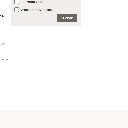
nur Highlights
Wochenendvorschau
bei
Suchen
bei