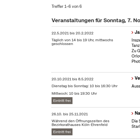
Treffer 1–6 von 6
Veranstaltungen für Sonntag, 7. 
Ja
22.5.2021
bis
20.2.2022
Täglich von 14 bis 19 Uhr, mittwochs
Insz
geschlossen
Tanz
Zu G
Orlo
Phot
Ve
20.10.2021
bis
8.5.2022
Dienstag bis Sonntag: 10 bis 16:30 Uhr
Auss
Mittwoch: 10 bis 19:30 Uhr
Eintritt frei
Na
26.10.
bis
25.11.2021
Während den Öffnungszeiten des
Die 
Bezirksrathauses Köln-Ehrenfeld
Star
Eintritt frei