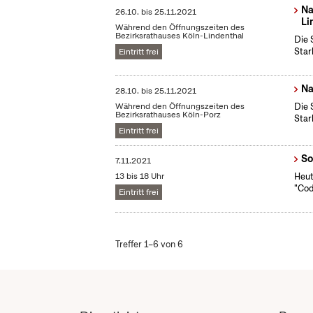
Na
26.10.
bis
25.11.2021
Li
Während den Öffnungszeiten des
Bezirksrathauses Köln-Lindenthal
Die 
Star
Eintritt frei
Na
28.10.
bis
25.11.2021
Während den Öffnungszeiten des
Die 
Bezirksrathauses Köln-Porz
Star
Eintritt frei
So
7.11.2021
13 bis 18 Uhr
Heut
"Cod
Eintritt frei
Treffer 1–6 von 6