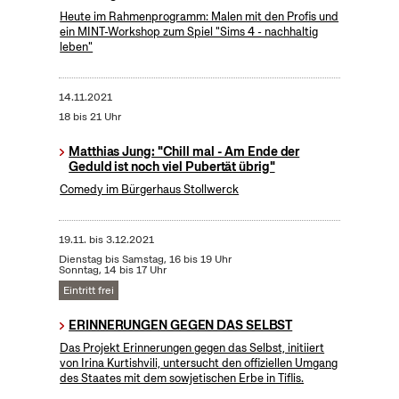
Heute im Rahmenprogramm: Malen mit den Profis und
ein MINT-Workshop zum Spiel "Sims 4 - nachhaltig
leben"
14.11.2021
18 bis 21 Uhr
Matthias Jung: "Chill mal - Am Ende der
Geduld ist noch viel Pubertät übrig"
Comedy im Bürgerhaus Stollwerck
19.11.
bis
3.12.2021
Dienstag bis Samstag, 16 bis 19 Uhr
Sonntag, 14 bis 17 Uhr
Eintritt frei
ERINNERUNGEN GEGEN DAS SELBST
Das Projekt Erinnerungen gegen das Selbst, initiiert
von Irina Kurtishvili, untersucht den offiziellen Umgang
des Staates mit dem sowjetischen Erbe in Tiflis.