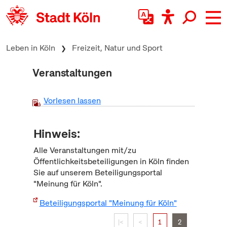
zum Inhalt springen
Leben in Köln
Freizeit, Natur und Sport
Veranstaltungen
Vorlesen lassen
Hinweis:
Alle Veranstaltungen mit/zu
Öffentlichkeitsbeteiligungen in Köln finden
Sie auf unserem Beteiligungsportal
"Meinung für Köln".
Beteiligungsportal "Meinung für Köln"
|<
<
1
2