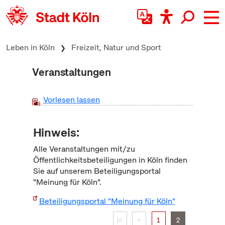
zum Inhalt springen
Leben in Köln
Freizeit, Natur und Sport
Veranstaltungen
Vorlesen lassen
Hinweis:
Alle Veranstaltungen mit/zu
Öffentlichkeitsbeteiligungen in Köln finden
Sie auf unserem Beteiligungsportal
"Meinung für Köln".
Beteiligungsportal "Meinung für Köln"
|<
<
1
2