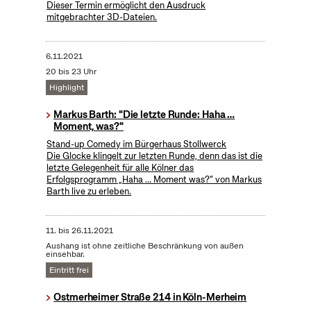
Dieser Termin ermöglicht den Ausdruck
mitgebrachter 3D-Dateien.
6.11.2021
20 bis 23 Uhr
Highlight
Markus Barth: "Die letzte Runde: Haha …
Moment, was?"
Stand-up Comedy im Bürgerhaus Stollwerck
Die Glocke klingelt zur letzten Runde, denn das ist die
letzte Gelegenheit für alle Kölner das
Erfolgsprogramm „Haha … Moment was?“ von Markus
Barth live zu erleben.
11.
bis
26.11.2021
Aushang ist ohne zeitliche Beschränkung von außen
einsehbar.
Eintritt frei
Ostmerheimer Straße 214 in Köln-Merheim