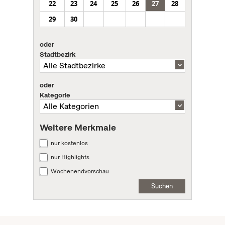
22
23
24
25
26
27
28
29
30
oder
Stadtbezirk
oder
Kategorie
Weitere Merkmale
nur kostenlos
nur Highlights
Wochenendvorschau
Suchen