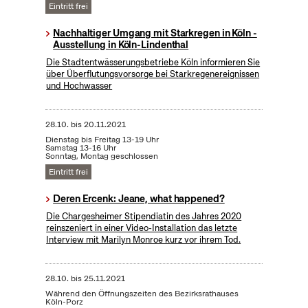
Eintritt frei
Nachhaltiger Umgang mit Starkregen in Köln -
Ausstellung in Köln-Lindenthal
Die Stadtentwässerungsbetriebe Köln informieren Sie
über Überflutungsvorsorge bei Starkregenereignissen
und Hochwasser
28.10.
bis
20.11.2021
Dienstag bis Freitag 13-19 Uhr
Samstag 13-16 Uhr
Sonntag, Montag geschlossen
Eintritt frei
Deren Ercenk: Jeane, what happened?
Die Chargesheimer Stipendiatin des Jahres 2020
reinszeniert in einer Video-Installation das letzte
Interview mit Marilyn Monroe kurz vor ihrem Tod.
28.10.
bis
25.11.2021
Während den Öffnungszeiten des Bezirksrathauses
Köln-Porz