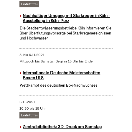
Eintritt frei
Nachhaltiger Umgang mit Starkregen in Köln -
Ausstellung in Köln-Porz
Die Stadtentwässerungsbetriebe Köln informieren Sie
über Überflutungsvorsorge bei Starkregenereignissen
und Hochwasser
3.
bis
6.11.2021
Mittwoch bis Samstag Beginn 15 Uhr bis Ende
Internationale Deutsche Meisterschaften
Boxen U18
Wettkampf des deutschen Box-Nachwuchses
6.11.2021
10:30 bis 15 Uhr
Eintritt frei
Zentralbibliothek: 3D-Druck am Samstag