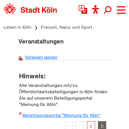
zum Inhalt springen
Leben in Köln
Freizeit, Natur und Sport
Veranstaltungen
Vorlesen lassen
Hinweis:
Alle Veranstaltungen mit/zu
Öffentlichkeitsbeteiligungen in Köln finden
Sie auf unserem Beteiligungsportal
"Meinung für Köln".
Beteiligungsportal "Meinung für Köln"
|<
<
1
2