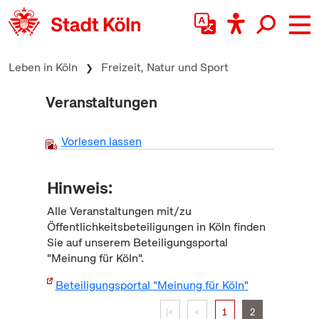
zum Inhalt springen
Leben in Köln
Freizeit, Natur und Sport
Veranstaltungen
Vorlesen lassen
Hinweis:
Alle Veranstaltungen mit/zu
Öffentlichkeitsbeteiligungen in Köln finden
Sie auf unserem Beteiligungsportal
"Meinung für Köln".
Beteiligungsportal "Meinung für Köln"
|<
<
1
2