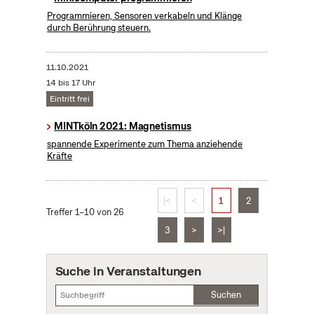
Programmieren, Sensoren verkabeln und Klänge
durch Berührung steuern.
11.10.2021
14 bis 17 Uhr
Eintritt frei
MINTköln 2021: Magnetismus
spannende Experimente zum Thema anziehende
Kräfte
|<
<
1
2
Treffer 1–10 von 26
3
>
>|
Suche in Veranstaltungen
Suchen