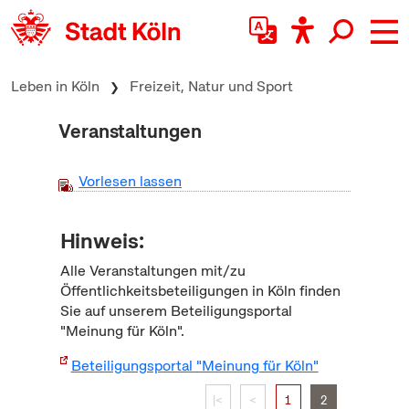
zum Inhalt springen
Leben in Köln
Freizeit, Natur und Sport
Veranstaltungen
Vorlesen lassen
Hinweis:
Alle Veranstaltungen mit/zu
Öffentlichkeitsbeteiligungen in Köln finden
Sie auf unserem Beteiligungsportal
"Meinung für Köln".
Beteiligungsportal "Meinung für Köln"
|<
<
1
2