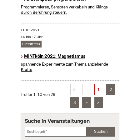
Programmieren, Sensoren verkabeln und Klänge
durch Berührung steuern.
11.10.2021
14 bis 17 Uhr
Eintritt frei
MINTköln 2021: Magnetismus
spannende Experimente zum Thema anziehende
Kräfte
|<
<
1
2
Treffer 1–10 von 26
3
>
>|
Suche in Veranstaltungen
Suchen