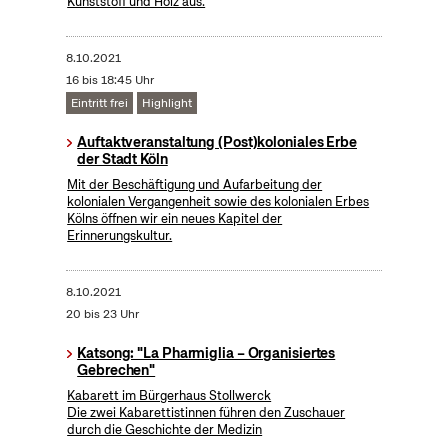
Kunststoff und Holz aus.
8.10.2021
16 bis 18:45 Uhr
Eintritt frei
Highlight
Auftaktveranstaltung (Post)koloniales Erbe
der Stadt Köln
Mit der Beschäftigung und Aufarbeitung der
kolonialen Vergangenheit sowie des kolonialen Erbes
Kölns öffnen wir ein neues Kapitel der
Erinnerungskultur.
8.10.2021
20 bis 23 Uhr
Katsong: "La Pharmiglia – Organisiertes
Gebrechen"
Kabarett im Bürgerhaus Stollwerck
Die zwei Kabarettistinnen führen den Zuschauer
durch die Geschichte der Medizin