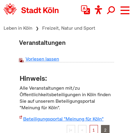
zum Inhalt springen
Leben in Köln
Freizeit, Natur und Sport
Veranstaltungen
Vorlesen lassen
Hinweis:
Alle Veranstaltungen mit/zu
Öffentlichkeitsbeteiligungen in Köln finden
Sie auf unserem Beteiligungsportal
"Meinung für Köln".
Beteiligungsportal "Meinung für Köln"
|<
<
1
2