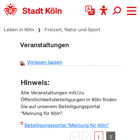
zum Inhalt springen
Leben in Köln
Freizeit, Natur und Sport
Veranstaltungen
Vorlesen lassen
Hinweis:
Alle Veranstaltungen mit/zu
Öffentlichkeitsbeteiligungen in Köln finden
Sie auf unserem Beteiligungsportal
"Meinung für Köln".
Beteiligungsportal "Meinung für Köln"
|<
<
1
2