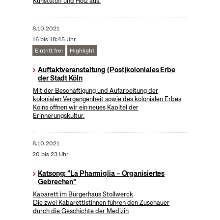
Kunststoff und Holz aus.
8.10.2021
16 bis 18:45 Uhr
Eintritt frei
Highlight
Auftaktveranstaltung (Post)koloniales Erbe
der Stadt Köln
Mit der Beschäftigung und Aufarbeitung der
kolonialen Vergangenheit sowie des kolonialen Erbes
Kölns öffnen wir ein neues Kapitel der
Erinnerungskultur.
8.10.2021
20 bis 23 Uhr
Katsong: "La Pharmiglia – Organisiertes
Gebrechen"
Kabarett im Bürgerhaus Stollwerck
Die zwei Kabarettistinnen führen den Zuschauer
durch die Geschichte der Medizin