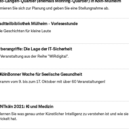
to-Langen-Quartier (ehemals Möhring-Quartier ) in Köln-Mülheim
rmieren Sie sich zur Planung und geben Sie eine Stellungnahme ab.
adtteilbibliothek Mülheim - Vorlesestunde
e Geschichten für kleine Leute
berangriffe: Die Lage der IT-Sicherheit
 Veranstaltung aus der Reihe "WiRdigital".
 KölnBonner Woche für Seelische Gesundheit
ramm vom 9. bis zum 17. Oktober mit über 60 Veranstaltungen!
NTköln 2021: KI und Medizin
 lernen Sie was genau unter Künstlicher Intelligenz zu verstehen ist und wie sie
ickelt hat.