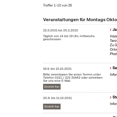
Treffer 1–10 von 26
Veranstaltungen für Montags Okt
Ja
22.5.2021
bis
20.2.2022
Täglich von 14 bis 19 Uhr, mittwochs
Insz
geschlossen
Tanz
Zu G
Orlo
Phot
Se
16.9.
bis
15.10.2021
Bitte vereinbaren Sie einen Termin unter
Info
Telefon 0221 / 221-31642 oder schreiben
Sie uns eine E-Mail.
Eintritt frei
St
20.9.
bis
11.10.2021
Info
Eintritt frei