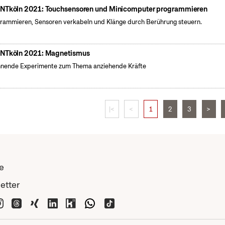
NTköln 2021: Touchsensoren und Minicomputer programmieren
rammieren, Sensoren verkabeln und Klänge durch Berührung steuern.
NTköln 2021: Magnetismus
nende Experimente zum Thema anziehende Kräfte
|<
<
1
2
3
>
e
etter