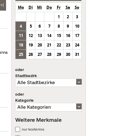
>|
Mo
Di
Mi
Do
Fr
Sa
So
1
2
3
4
5
6
7
8
9
10
11
12
13
14
15
16
17
18
19
20
21
22
23
24
 Anna
25
26
27
28
29
30
31
oder
Stadtbezirk
oder
Kategorie
Weitere Merkmale
nur kostenlos