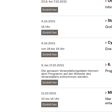
Ot
23.9.
bis
7.10.2021
Info
Eintritt frei
St
4.10.2021
16 Uhr
Groß
Eintritt frei
Cy
4.10.2021
von 18 bis 19 Uhr
Eine
Eintritt frei
6.
9.
bis
17.10.2021
Die genauen Veranstaltungsdaten können
Prog
dem Programm auf der Website des
Veranstalters entnommen werden.
Eintritt frei
MI
11.10.2021
10 bis 14 Uhr
Hier
entw
Eintritt frei