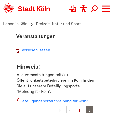
zum Inhalt springen
Leben in Köln
Freizeit, Natur und Sport
Veranstaltungen
Vorlesen lassen
Hinweis:
Alle Veranstaltungen mit/zu
Öffentlichkeitsbeteiligungen in Köln finden
Sie auf unserem Beteiligungsportal
"Meinung für Köln".
Beteiligungsportal "Meinung für Köln"
|<
<
1
2