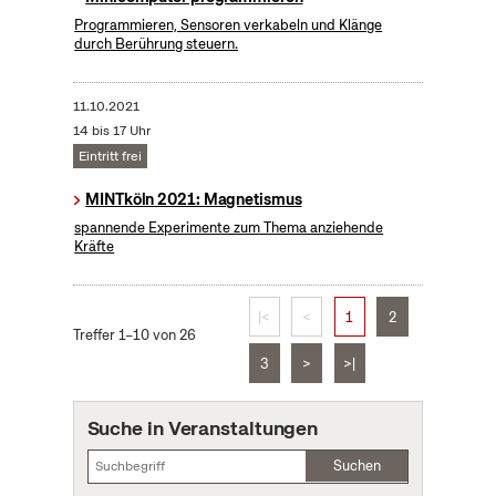
Programmieren, Sensoren verkabeln und Klänge
durch Berührung steuern.
11.10.2021
14 bis 17 Uhr
Eintritt frei
MINTköln 2021: Magnetismus
spannende Experimente zum Thema anziehende
Kräfte
|<
<
1
2
Treffer 1–10 von 26
3
>
>|
Suche in Veranstaltungen
Suchen