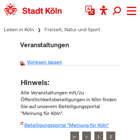
zum Inhalt springen
Leben in Köln
Freizeit, Natur und Sport
Veranstaltungen
Vorlesen lassen
Hinweis:
Alle Veranstaltungen mit/zu
Öffentlichkeitsbeteiligungen in Köln finden
Sie auf unserem Beteiligungsportal
"Meinung für Köln".
Beteiligungsportal "Meinung für Köln"
|<
<
1
2