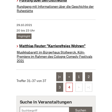
Führung über den Ostfriedhof
Rundgang mit Informationen über die Geschichte der
Ruhestätte
29.10.2021
20 bis 23 Uhr
Highlight
Matthias Reuter: "Karrierefreies Wohnen"
Musikkabarett im Bürgerhaus Stollwerck. Köln-
Premiere im Rahmen des Cologne Comedy Festivals
2021
|<
<
1
2
Treffer 31–37 von 37
3
4
>
>|
Suche in Veranstaltungen
Suchen