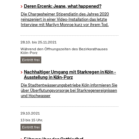
Deren Ercenk: Jeane, what happened?
Die Chargesheimer Stipendiatin des Jahres 2020
reinszeniert in einer Video-Installation das letzte
Interview mit Marilyn Monroe kurz vor ihrem Tod.
28.10.
bis
25.11.2021
Während den Öffnungszeiten des Bezirksrathauses
Köln-Porz
Eintritt frei
Nachhaltiger Umgang mit Starkregen in Köln -
Ausstellung in Köln-Porz
Die Stadtentwässerungsbetriebe Köln informieren Sie
über Überflutungsvorsorge bei Starkregenereignissen
und Hochwasser
29.10.2021
13 bis 15 Uhr.
Eintritt frei