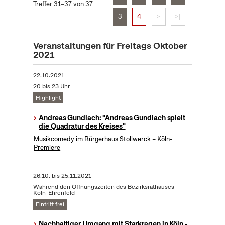
Treffer 31–37 von 37
3
4
>
>|
Veranstaltungen für Freitags Oktober
2021
22.10.2021
20 bis 23 Uhr
Highlight
Andreas Gundlach: "Andreas Gundlach spielt
die Quadratur des Kreises"
Musikcomedy im Bürgerhaus Stollwerck – Köln-
Premiere
26.10.
bis
25.11.2021
Während den Öffnungszeiten des Bezirksrathauses
Köln-Ehrenfeld
Eintritt frei
Nachhaltiger Umgang mit Starkregen in Köln -