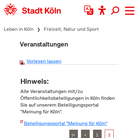
zum Inhalt springen
Leben in Köln
Freizeit, Natur und Sport
Veranstaltungen
Vorlesen lassen
Hinweis:
Alle Veranstaltungen mit/zu
Öffentlichkeitsbeteiligungen in Köln finden
Sie auf unserem Beteiligungsportal
"Meinung für Köln".
Beteiligungsportal "Meinung für Köln"
|<
<
1
2