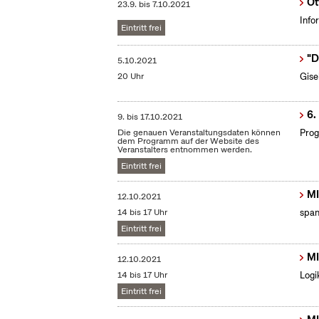
Ot
23.9.
bis
7.10.2021
Info
Eintritt frei
"D
5.10.2021
20 Uhr
Gise
6.
9.
bis
17.10.2021
Die genauen Veranstaltungsdaten können
Prog
dem Programm auf der Website des
Veranstalters entnommen werden.
Eintritt frei
MI
12.10.2021
14 bis 17 Uhr
span
Eintritt frei
MI
12.10.2021
14 bis 17 Uhr
Logi
Eintritt frei