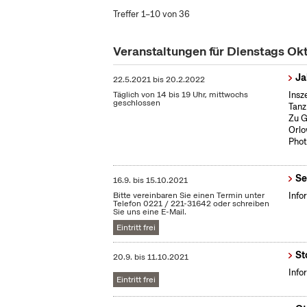
Treffer 1–10 von 36
Veranstaltungen für Dienstags Ok
Ja
22.5.2021
bis
20.2.2022
Täglich von 14 bis 19 Uhr, mittwochs
Insz
geschlossen
Tanz
Zu G
Orlo
Phot
Se
16.9.
bis
15.10.2021
Bitte vereinbaren Sie einen Termin unter
Info
Telefon 0221 / 221-31642 oder schreiben
Sie uns eine E-Mail.
Eintritt frei
St
20.9.
bis
11.10.2021
Info
Eintritt frei