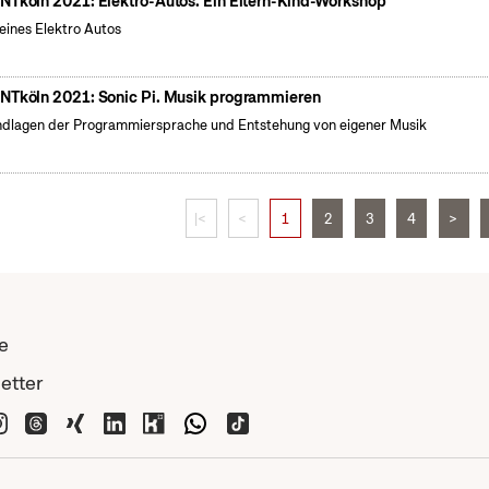
NTköln 2021: Elektro-Autos. Ein Eltern-Kind-Workshop
eines Elektro Autos
NTköln 2021: Sonic Pi. Musik programmieren
dlagen der Programmiersprache und Entstehung von eigener Musik
|<
<
1
2
3
4
>
e
etter