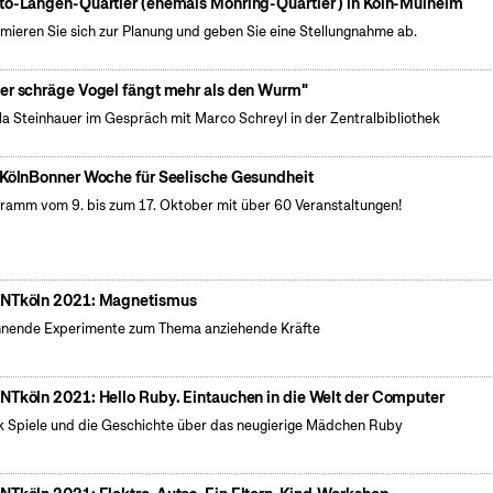
to-Langen-Quartier (ehemals Möhring-Quartier ) in Köln-Mülheim
rmieren Sie sich zur Planung und geben Sie eine Stellungnahme ab.
er schräge Vogel fängt mehr als den Wurm"
la Steinhauer im Gespräch mit Marco Schreyl in der Zentralbibliothek
 KölnBonner Woche für Seelische Gesundheit
ramm vom 9. bis zum 17. Oktober mit über 60 Veranstaltungen!
NTköln 2021: Magnetismus
nende Experimente zum Thema anziehende Kräfte
NTköln 2021: Hello Ruby. Eintauchen in die Welt der Computer
k Spiele und die Geschichte über das neugierige Mädchen Ruby