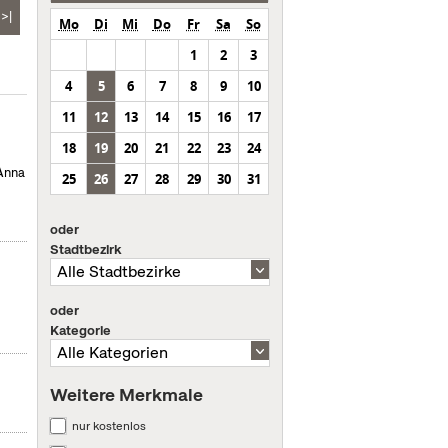
>|
Mo
Di
Mi
Do
Fr
Sa
So
1
2
3
4
5
6
7
8
9
10
11
12
13
14
15
16
17
18
19
20
21
22
23
24
 Anna
25
26
27
28
29
30
31
oder
Stadtbezirk
oder
Kategorie
Weitere Merkmale
nur kostenlos