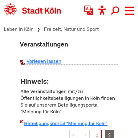
zum Inhalt springen
Leben in Köln
Freizeit, Natur und Sport
Veranstaltungen
Vorlesen lassen
Hinweis:
Alle Veranstaltungen mit/zu
Öffentlichkeitsbeteiligungen in Köln finden
Sie auf unserem Beteiligungsportal
"Meinung für Köln".
Beteiligungsportal "Meinung für Köln"
|<
<
1
2