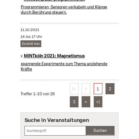
Programmieren, Sensoren verkabeln und Klänge
durch Berührung steuern.
11.10.2021
14 bis 17 Uhr
Eintritt frei
MINTköln 2021: Magnetismus
spannende Experimente zum Thema anziehende
Kräfte
|<
<
1
2
Treffer 1–10 von 26
3
>
>|
Suche in Veranstaltungen
Suchen