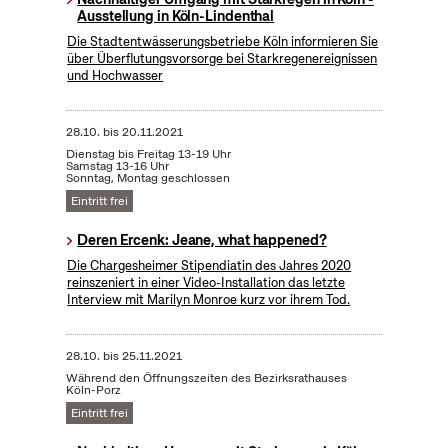
Ausstellung in Köln-Lindenthal
Die Stadtentwässerungsbetriebe Köln informieren Sie
über Überflutungsvorsorge bei Starkregenereignissen
und Hochwasser
28.10.
bis
20.11.2021
Dienstag bis Freitag 13-19 Uhr
Samstag 13-16 Uhr
Sonntag, Montag geschlossen
Eintritt frei
Deren Ercenk: Jeane, what happened?
Die Chargesheimer Stipendiatin des Jahres 2020
reinszeniert in einer Video-Installation das letzte
Interview mit Marilyn Monroe kurz vor ihrem Tod.
28.10.
bis
25.11.2021
Während den Öffnungszeiten des Bezirksrathauses
Köln-Porz
Eintritt frei