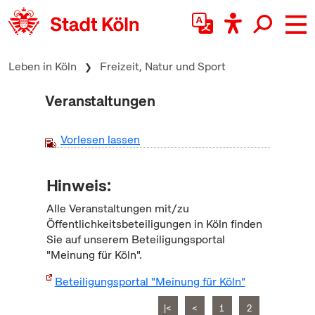
zum Inhalt springen
Leben in Köln
Freizeit, Natur und Sport
Veranstaltungen
Vorlesen lassen
Hinweis:
Alle Veranstaltungen mit/zu
Öffentlichkeitsbeteiligungen in Köln finden
Sie auf unserem Beteiligungsportal
"Meinung für Köln".
Beteiligungsportal "Meinung für Köln"
|<
<
1
2