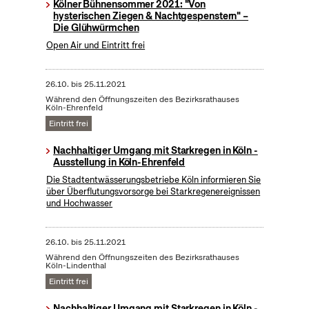
Kölner Bühnensommer 2021: "Von
hysterischen Ziegen & Nachtgespenstern" –
Die Glühwürmchen
Open Air und Eintritt frei
26.10.
bis
25.11.2021
Während den Öffnungszeiten des Bezirksrathauses
Köln-Ehrenfeld
Eintritt frei
Nachhaltiger Umgang mit Starkregen in Köln -
Ausstellung in Köln-Ehrenfeld
Die Stadtentwässerungsbetriebe Köln informieren Sie
über Überflutungsvorsorge bei Starkregenereignissen
und Hochwasser
26.10.
bis
25.11.2021
Während den Öffnungszeiten des Bezirksrathauses
Köln-Lindenthal
Eintritt frei
Nachhaltiger Umgang mit Starkregen in Köln -