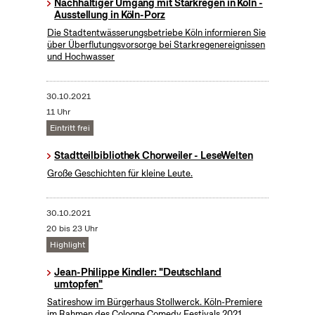
Nachhaltiger Umgang mit Starkregen in Köln -
Ausstellung in Köln-Porz
Die Stadtentwässerungsbetriebe Köln informieren Sie
über Überflutungsvorsorge bei Starkregenereignissen
und Hochwasser
30.10.2021
11 Uhr
Eintritt frei
Stadtteilbibliothek Chorweiler - LeseWelten
Große Geschichten für kleine Leute.
30.10.2021
20 bis 23 Uhr
Highlight
Jean-Philippe Kindler: "Deutschland
umtopfen"
Satireshow im Bürgerhaus Stollwerck. Köln-Premiere
im Rahmen des Cologne Comedy Festivals 2021.