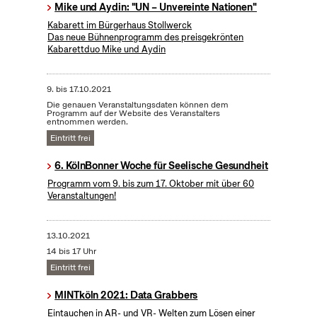
Mike und Aydin: "UN – Unvereinte Nationen"
Kabarett im Bürgerhaus Stollwerck
Das neue Bühnenprogramm des preisgekrönten
Kabarettduo Mike und Aydin
9.
bis
17.10.2021
Die genauen Veranstaltungsdaten können dem
Programm auf der Website des Veranstalters
entnommen werden.
Eintritt frei
6. KölnBonner Woche für Seelische Gesundheit
Programm vom 9. bis zum 17. Oktober mit über 60
Veranstaltungen!
13.10.2021
14 bis 17 Uhr
Eintritt frei
MINTköln 2021: Data Grabbers
Eintauchen in AR- und VR- Welten zum Lösen einer