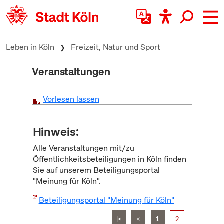
zum Inhalt springen
Leben in Köln
Freizeit, Natur und Sport
Veranstaltungen
Vorlesen lassen
Hinweis:
Alle Veranstaltungen mit/zu
Öffentlichkeitsbeteiligungen in Köln finden
Sie auf unserem Beteiligungsportal
"Meinung für Köln".
Beteiligungsportal "Meinung für Köln"
|<
<
1
2