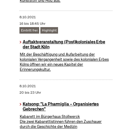
Kunststoff und Holz aus.
8.10.2021
16 bis 18:45 Uhr
Eintritt frei
Highlight
Auftaktveranstaltung (Post)koloniales Erbe
der Stadt Köln
Mit der Beschäftigung und Aufarbeitung der
kolonialen Vergangenheit sowie des kolonialen Erbes
Kölns öffnen wir ein neues Kapitel der
Erinnerungskultur.
8.10.2021
20 bis 23 Uhr
Katsong: "La Pharmiglia – Organisiertes
Gebrechen"
Kabarett im Bürgerhaus Stollwerck
Die zwei Kabarettistinnen führen den Zuschauer
durch die Geschichte der Medizin