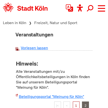
zum Inhalt springen
Leben in Köln
Freizeit, Natur und Sport
Veranstaltungen
Vorlesen lassen
Hinweis:
Alle Veranstaltungen mit/zu
Öffentlichkeitsbeteiligungen in Köln finden
Sie auf unserem Beteiligungsportal
"Meinung für Köln".
Beteiligungsportal "Meinung für Köln"
|<
<
1
2