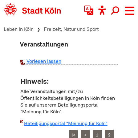
zum Inhalt springen
Leben in Köln
Freizeit, Natur und Sport
Veranstaltungen
Vorlesen lassen
Hinweis:
Alle Veranstaltungen mit/zu
Öffentlichkeitsbeteiligungen in Köln finden
Sie auf unserem Beteiligungsportal
"Meinung für Köln".
Beteiligungsportal "Meinung für Köln"
|<
<
1
2