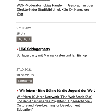
WDR-Moderator Tobias Häusler im Gespräch mit der
Direktorin der Stadtbibliothek Köln, Dr. Hannelore
Vogt
27.10.2021
15 Uhr
Highlight
Ü60 Schlagerparty
Schlagerparty mit Marina Kirsten und Ian Bishop
27.10.2021
18 bis 22 Uhr
Eintritt frei
Wir feiern - Eine Bühne für die Jugend der Welt
Wir feiern 10 Jahre Netzwerk "Eine-Welt Stadt Köln"
und den Abschluss des Projektes "Cupeer4change -
Culture and Peer-Learning for Development
Education"