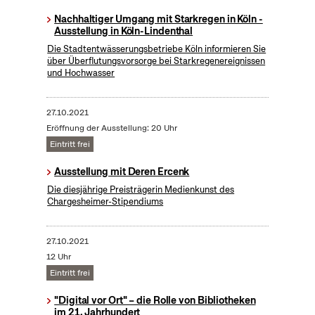
Nachhaltiger Umgang mit Starkregen in Köln -
Ausstellung in Köln-Lindenthal
Die Stadtentwässerungsbetriebe Köln informieren Sie
über Überflutungsvorsorge bei Starkregenereignissen
und Hochwasser
27.10.2021
Eröffnung der Ausstellung: 20 Uhr
Eintritt frei
Ausstellung mit Deren Ercenk
Die diesjährige Preisträgerin Medienkunst des
Chargesheimer-Stipendiums
27.10.2021
12 Uhr
Eintritt frei
"Digital vor Ort" – die Rolle von Bibliotheken
im 21. Jahrhundert