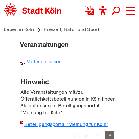
zum Inhalt springen
Leben in Köln
Freizeit, Natur und Sport
Veranstaltungen
Vorlesen lassen
Hinweis:
Alle Veranstaltungen mit/zu
Öffentlichkeitsbeteiligungen in Köln finden
Sie auf unserem Beteiligungsportal
"Meinung für Köln".
Beteiligungsportal "Meinung für Köln"
|<
<
1
2