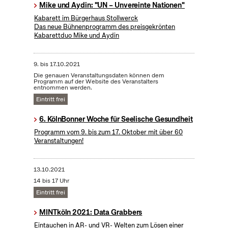
Mike und Aydin: "UN – Unvereinte Nationen"
Kabarett im Bürgerhaus Stollwerck
Das neue Bühnenprogramm des preisgekrönten
Kabarettduo Mike und Aydin
9.
bis
17.10.2021
Die genauen Veranstaltungsdaten können dem
Programm auf der Website des Veranstalters
entnommen werden.
Eintritt frei
6. KölnBonner Woche für Seelische Gesundheit
Programm vom 9. bis zum 17. Oktober mit über 60
Veranstaltungen!
13.10.2021
14 bis 17 Uhr
Eintritt frei
MINTköln 2021: Data Grabbers
Eintauchen in AR- und VR- Welten zum Lösen einer