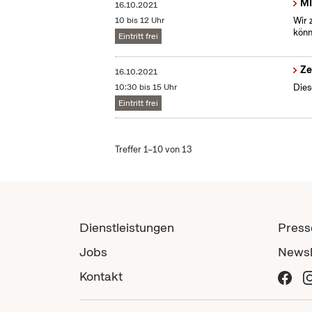
MI
16.10.2021
10 bis 12 Uhr
Wir 
könn
Eintritt frei
Ze
16.10.2021
10:30 bis 15 Uhr
Dies
Eintritt frei
Treffer 1–10 von 13
Dienstleistungen
Press
Jobs
Newsl
Kontakt