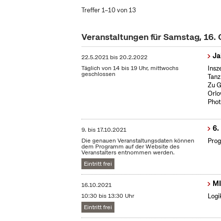
Treffer 1–10 von 13
Veranstaltungen für Samstag, 16.
Ja
22.5.2021
bis
20.2.2022
Täglich von 14 bis 19 Uhr, mittwochs
Insz
geschlossen
Tanz
Zu G
Orlo
Phot
6.
9.
bis
17.10.2021
Die genauen Veranstaltungsdaten können
Prog
dem Programm auf der Website des
Veranstalters entnommen werden.
Eintritt frei
MI
16.10.2021
10:30 bis 13:30 Uhr
Logi
Eintritt frei