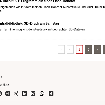
NTköln 2021: Programmiere einen Finch-Roboter
zeigen euch wie ihr dem kleinen Finch-Roboter Kunststücke und Musik beibri
t.
ntralbibliothek: 3D-Druck am Samstag
er Termin ermöglicht den Ausdruck mitgebrachter 3D-Dateien.
|<
<
1
2
>
e
etter